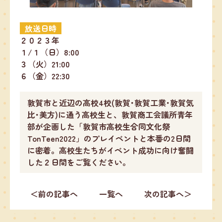
放送日時
２０２３年
１/１（日）8:00
３（火）21:00
６（金）22:30
敦賀市と近辺の高校4校(敦賀･敦賀工業･敦賀気
比･美方)に通う高校生と、敦賀商工会議所青年
部が企画した「敦賀市高校生合同文化祭
TonTeen2022」のプレイベントと本番の2日間
に密着。高校生たちがイベント成功に向け奮闘
した２日間をご覧ください。
＜前の記事へ
一覧へ
次の記事へ＞