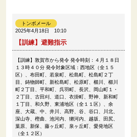
トンボメール
2025年4月18日
10:10
【訓練】避難指示
【訓練】敦賀市から発令 発令時刻：４月１８日
１３時４０分 発令対象区域：西地区（全１５
区）、布田町、若泉町、松島町、松島町２丁
目、鋳物師町、新松島町、松原町、櫛川、櫛川
町２丁目、平和町、呉羽町、長沢、岡山町１・
２丁目、古田刈、道口、衣掛町、野神、新和町
１丁目、和久野、東浦地区（全１１区）、余
座、大蔵、中、井川、高野、谷、谷口、川北、
深山寺、樫曲、池河内、獺河内、越坂、田尻、
葉原、新保、藤ヶ丘町、泉ヶ丘町、愛発地区
（全１２区）