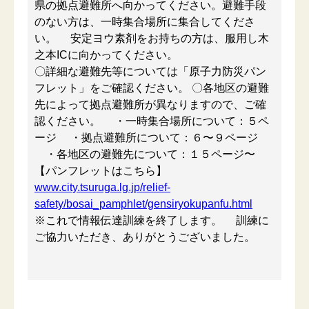
県の拠点避難所へ向かってください。避難手段
のない方は、一時集合場所に集合してくださ
い。 安定ヨウ素剤をお持ちの方は、服用し木
之本ICに向かってください。
〇詳細な避難先等については「原子力防災パン
フレット」をご確認ください。 〇各地区の避難
先によって拠点避難所が異なりますので、ご確
認ください。 ・一時集合場所について：５ペ
ージ ・拠点避難所について：６〜９ページ
・各地区の避難先について：１５ページ〜
【パンフレットはこちら】
www.city.tsuruga.lg.jp/relief-
safety/bosai_pamphlet/gensiryokupanfu.html
※これで情報伝達訓練を終了します。 訓練に
ご協力いただき、ありがとうございました。