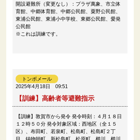
開設避難所（変更なし）：プラザ萬象、市立体
育館、中郷体育館、中郷公民館、粟野公民館、
東浦公民館、東浦小中学校、東郷公民館、愛発
公民館
※これは訓練です。
トンボメール
2025年4月18日
09:51
【訓練】高齢者等避難指示
【訓練】敦賀市から発令 発令時刻：４月１８日
１２時５０分 発令対象区域：西地区（全１５
区）、布田町、若泉町、松島町、松島町２丁
目、鋳物師町、新松島町、松原町、櫛川、櫛川