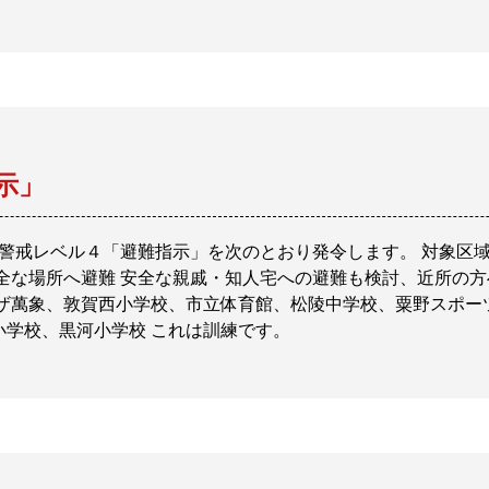
示」
 警戒レベル４「避難指示」を次のとおり発令します。 対象区
全な場所へ避難 安全な親戚・知人宅への避難も検討、近所の方
ラザ萬象、敦賀西小学校、市立体育館、松陵中学校、粟野スポー
学校、黒河小学校 これは訓練です。