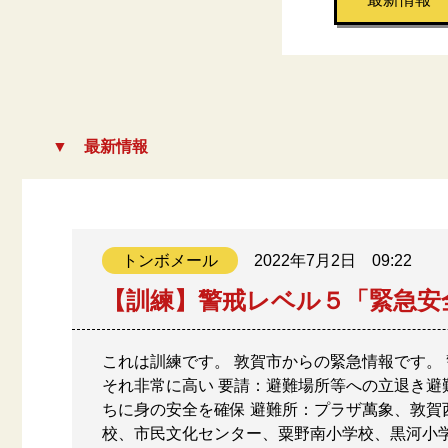
最新情報
トンボメール
2022年7月2日
09:22
【訓練】警戒レベル５「緊急安
これは訓練です。 敦賀市からの緊急情報です。
それ非常に高い 要請：避難場所等への立退き避
ちに身の安全を確保 避難所：プラザ萬象、敦
校、市民文化センター、粟野南小学校、黒河小学