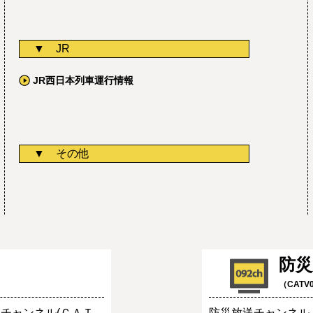
JR
JR西日本列車運行情報
その他
防
（CATV
チャンネル(ＣＡＴ
防災放送チャンネル（