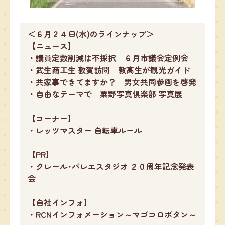
＜６月２４日(水)のラインナップ＞
【ニュース】
・議員定数削減は不採択 ６月市議会定例会
・武生商工生 敦賀訪問 敦高生が観光ガイド
・共家事できてますか？ 男女共同参画を啓発
・自由なテーマで 粟野写真倶楽部 写真展
【コーナー】
・レッツマスター 自転車ルール
【PR】
・クレール･バレエスタジオ ２０周年記念発表
会
【自社インフォ】
・RCNインフォメーション～マゴコロボタン～