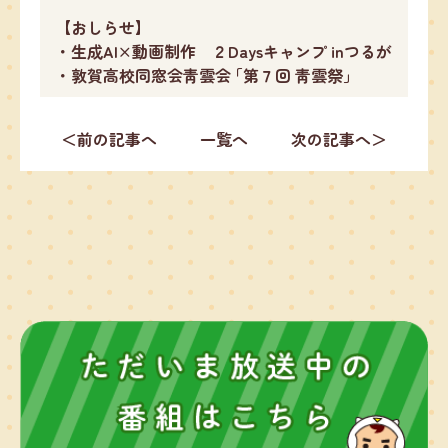
【おしらせ】
・生成AI×動画制作 ２Daysキャンプ inつるが
・敦賀高校同窓会靑雲会 ｢第７回 靑雲祭｣
＜前の記事へ
一覧へ
次の記事へ＞