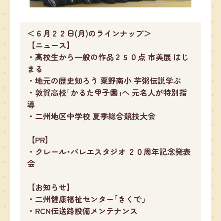
＜６月２２日(月)のラインナップ＞
【ニュース】
・高校生から一般の作品２５０点 市美展 はじ
まる
・地元の歴史知ろう 粟野南小 芋粥伝説学ぶ
・敦賀高校｢かるた甲子園｣へ 元名人が特別指
導
・二州地区中学校 夏季総合競技大会
【PR】
・クレール･バレエスタジオ ２０周年記念発表
会
【お知らせ】
・二州健康福祉センター｢きくで｣
・RCN伝送路設備メンテナンス