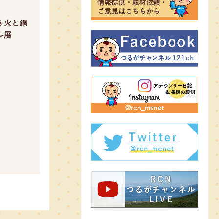
き火と鍋
ル展