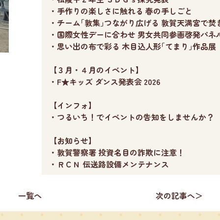
・手作りの楽しさに触れる 春の手しごと
・チーム｢敦集｣つながり広げる 敦賀天満宮で焚
・国際女性デーに合わせ 男女共同参画啓発パネ
・思い出の布で彩る 木目込人形｢てまり｣作品展
【３月・４月のイベント】
・F★キッズ ダンス発表会 2026
【インフォ】
・つるいち！でイベントの告知をしませんか？
【お知らせ】
・敦賀警察署 投資名目の詐欺に注意！
・ＲＣＮ 伝送路設備メンテナンス
一覧へ
次の記事へ＞