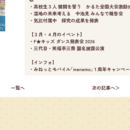
・高校生３人 健闘を誓う かるた全国大会激励
・湿地の未来考える 中池見 みんなで報告会
・気比付属中 探究の成果を発表
【３月・４月のイベント】
・F★キッズ ダンス発表会 2026
・三代目・笑福亭三喬 襲名披露公演
【インフォ】
・みねっとモバイル｢menemo｣１周年キャンペ
一覧へ
次の記事へ＞