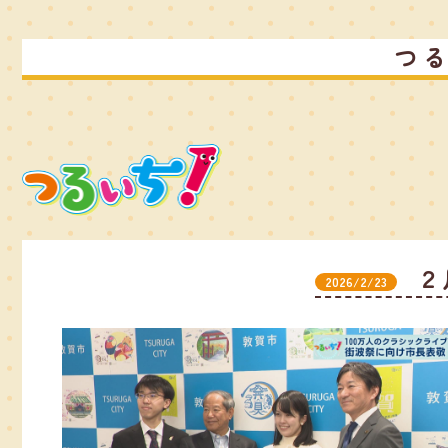
つ
２
2026/2/23