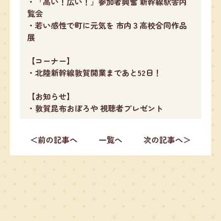
・「高い！広い！」参加者興奮 新幹線駅舎内
覧会
・若い感性で町に元気を 市内３高校合同作品
展
【コーナー】
・北陸新幹線敦賀開業まであと52日！
【お知らせ】
・敦賀昆布おぼろや 視聴者プレゼント
＜前の記事へ
一覧へ
次の記事へ＞