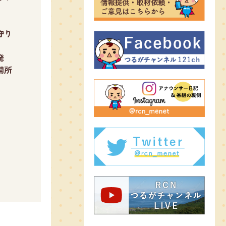
守り
発
開所