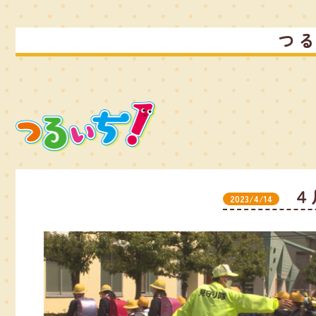
つ
４
2023/4/14