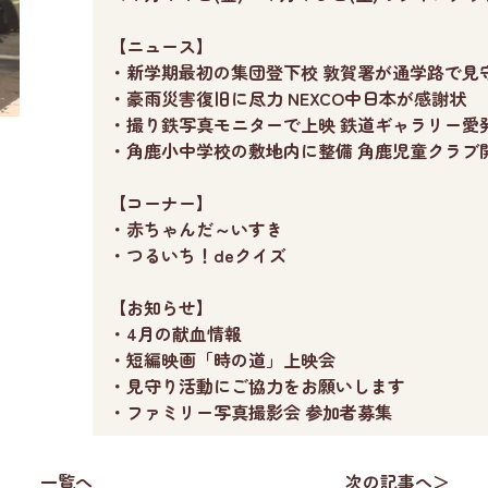
【ニュース】
・新学期最初の集団登下校 敦賀署が通学路で見
・豪雨災害復旧に尽力 NEXCO中日本が感謝状
・撮り鉄写真モニターで上映 鉄道ギャラリー愛
・角鹿小中学校の敷地内に整備 角鹿児童クラブ
【コーナー】
・赤ちゃんだ～いすき
・つるいち！deクイズ
【お知らせ】
・4月の献血情報
・短編映画「時の道」上映会
・見守り活動にご協力をお願いします
・ファミリー写真撮影会 参加者募集
一覧へ
次の記事へ＞