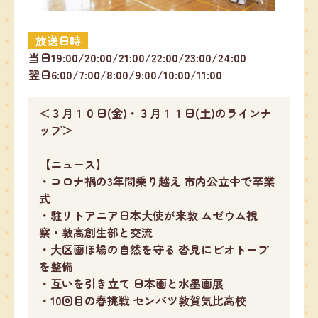
放送日時
当日19:00/20:00/21:00/22:00/23:00/24:00
翌日6:00/7:00/8:00/9:00/10:00/11:00
＜３月１０日(金)・３月１１日(土)のラインナ
ップ＞
【ニュース】
・コロナ禍の3年間乗り越え 市内公立中で卒業
式
・駐リトアニア日本大使が来敦 ムゼウム視
察・敦高創生部と交流
・大区画ほ場の自然を守る 沓見にビオトープ
を整備
・互いを引き立て 日本画と水墨画展
・10回目の春挑戦 センバツ敦賀気比高校