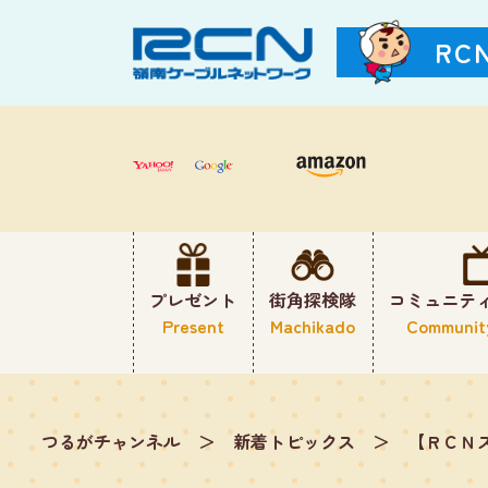
RC
プレゼント
街角探検隊
コミュニテ
Present
Machikado
Communit
つるがチャンネル
＞
新着トピックス
＞
【ＲＣＮ