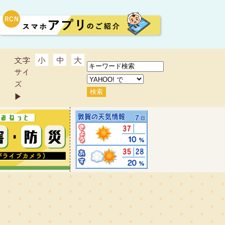
文字
小
中
大
サイ
ズ
▶︎