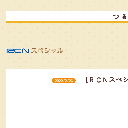
つ
【ＲＣＮスペ
2022/2/26