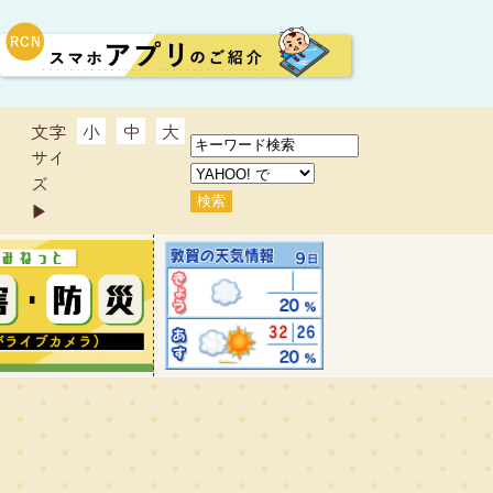
文字
小
中
大
サイ
ズ
▶︎