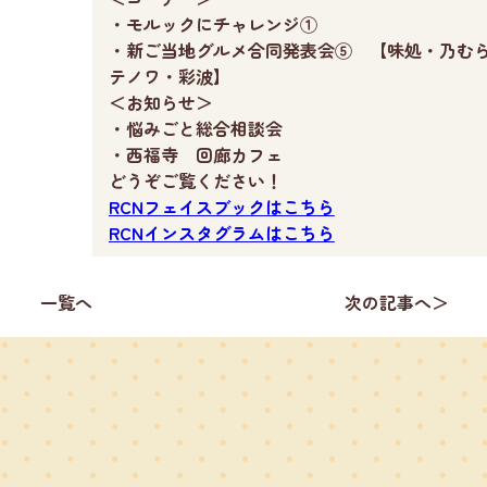
・モルックにチャレンジ①
・新ご当地グルメ合同発表会⑤ 【味処・乃む
テノワ・彩波】
＜お知らせ＞
・悩みごと総合相談会
・西福寺 回廊カフェ
どうぞご覧
ください！
RCNフェイスブックはこちら
RCNインスタグラムはこちら
一覧へ
次の記事へ＞