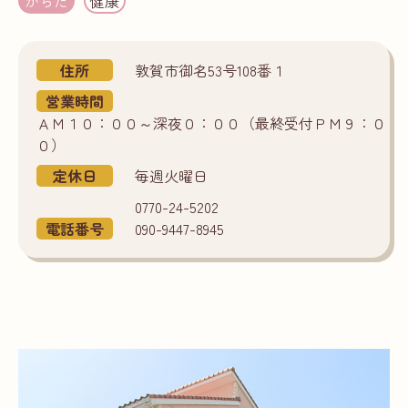
からだ
健康
住所
敦賀市御名53号108番１
営業時間
ＡＭ１０：００～深夜０：００（最終受付ＰＭ９：０
０）
定休日
毎週火曜日
0770-24-5202
電話番号
090-9447-8945