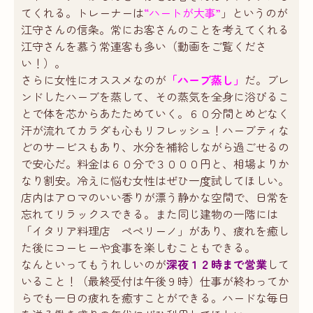
てくれる。トレーナーは
“ハートが大事”
」というのが
江守さんの信条。常にお客さんのことを考えてくれる
江守さんを慕う常連客も多い（動画をご覧くださ
い！）。
さらに女性にオススメなのが
「ハーブ蒸し」
だ。ブレ
ンドしたハーブを蒸して、その蒸気を全身に浴びるこ
とで体を芯からあたためていく。６０分間とめどなく
汗が流れてカラダも心もリフレッシュ！ハーブティな
どのサービスもあり、水分を補給しながら過ごせるの
で安心だ。料金は６０分で３０００円と、相場よりか
なり割安。冷えに悩む女性はぜひ一度試してほしい。
店内はアロマのいい香りが漂う静かな空間で、日常を
忘れてリラックスできる。また同じ建物の一階には
「イタリア料理店 ペペリーノ」があり、疲れを癒し
た後にコーヒーや食事を楽しむこともできる。
なんといってもうれしいのが
深夜１２時まで営業
して
いること！（最終受付は午後９時）仕事が終わってか
らでも一日の疲れを癒すことができる。ハードな毎日