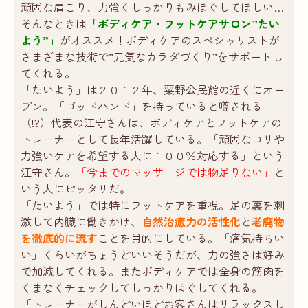
頑固な肩こり、力強くしっかりもみほぐしてほしい…
そんなときは
「ボディケア・フットケアサロン”たい
よう”」
がオススメ！ボディケアのスペシャリストが
さまざまな技術で”元気なカラダづくり”をサポートし
てくれる。
「たいよう」は２０１２年、粟野公民館の近くにオー
プン。「ゴッドハンド」を持っていると噂される
（!?）代表の江守さんは、ボディケアとフットケアの
トレーナーとして長年活躍している。「頑固なコリや
力強いケアを希望する人に１００％対応する」という
江守さん。
「今までのマッサージでは物足りない」
と
いう人にピッタリだ。
「たいよう」では特にフットケアを重視。足の裏を刺
激して内臓に働きかけ、
自然治癒力の活性化
と
老廃物
を徹底的に流す
ことを目的にしている。「痛気持ちい
い」くらいがちょうどいいそうだが、力の強さは好み
で加減してくれる。またボディケアでは全身の筋肉を
くまなくチェックしてしっかりほぐしてくれる。
「トレーナーがしんどいほどお客さんはリラックスし