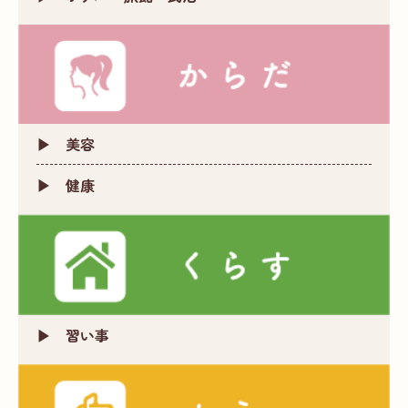
美容
健康
習い事