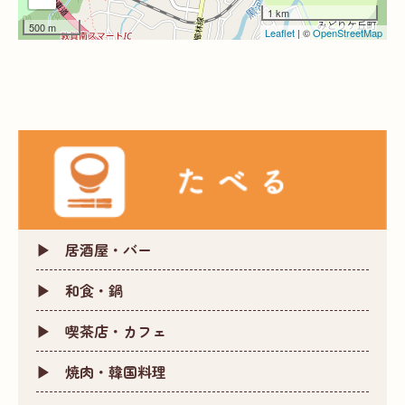
1 km
500 m
Leaflet
| ©
OpenStreetMap
居酒屋・バー
和食・鍋
喫茶店・カフェ
焼肉・韓国料理