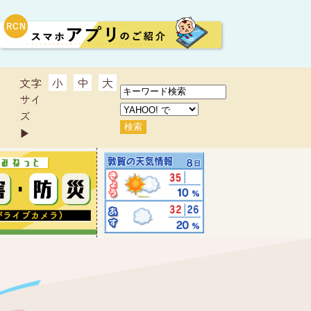
文字
小
中
大
サイ
ズ
▶︎