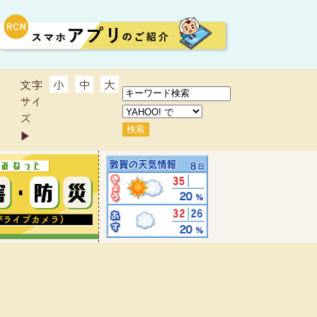
文字
小
中
大
サイ
ズ
▶︎