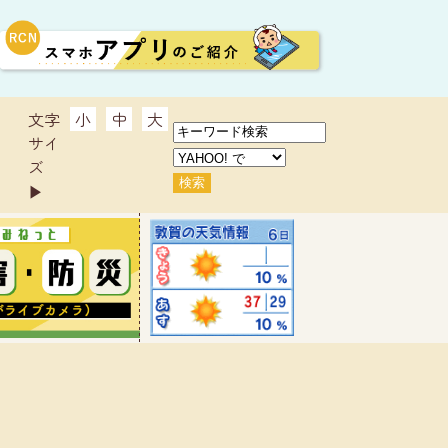
文字
小
中
大
サイ
ズ
▶︎