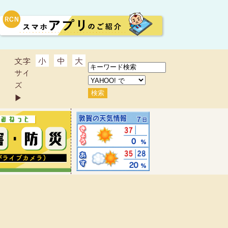
文字
小
中
大
サイ
ズ
▶︎