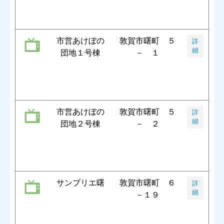
市営あけぼの
敦賀市曙町 ５
詳
細
団地１号棟
－ １
市営あけぼの
敦賀市曙町 ５
詳
細
団地２号棟
－ ２
サンブリエ曙
敦賀市曙町 ６
詳
細
－１９