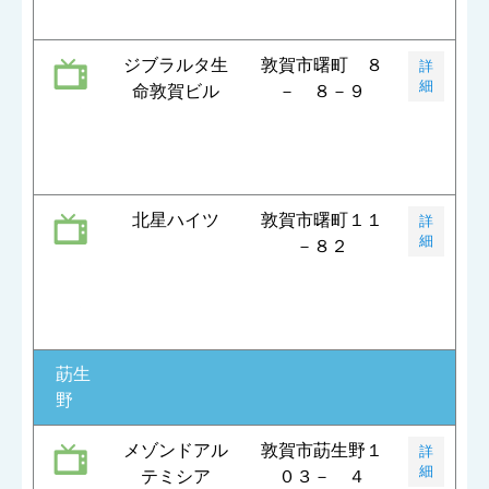
ジブラルタ生
敦賀市曙町 ８
詳
細
命敦賀ビル
－ ８－９
北星ハイツ
敦賀市曙町１１
詳
細
－８２
莇生
野
メゾンドアル
敦賀市莇生野１
詳
細
テミシア
０３－ ４