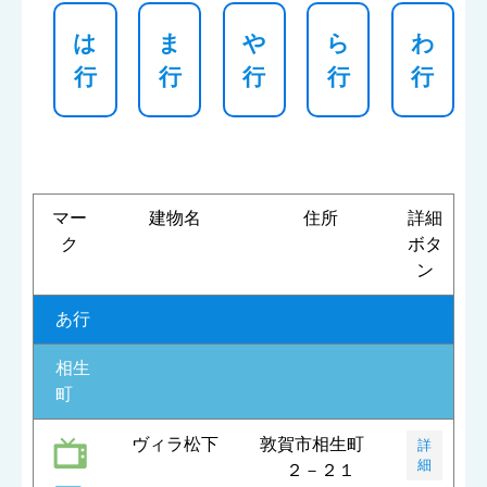
は
ま
や
ら
わ
行
行
行
行
行
マー
建物名
住所
詳細
ク
ボタ
ン
あ行
相生
町
ヴィラ松下
敦賀市相生町
詳
細
２－２１