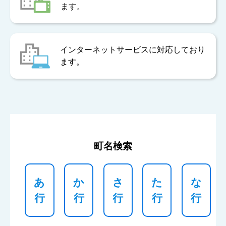
ます。
インターネットサービスに対応しており
ます。
町名検索
あ
か
さ
た
な
行
行
行
行
行