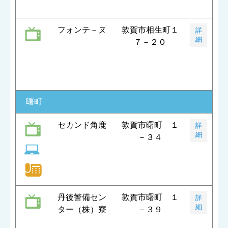
フォンテ－ヌ
敦賀市相生町１
詳
細
７－２０
曙町
セカンド角鹿
敦賀市曙町 １
詳
細
－３４
丹後警備セン
敦賀市曙町 １
詳
細
ター（株）寮
－３９