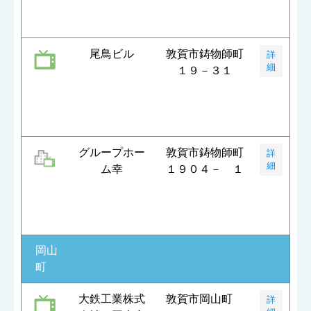
尾鳥ビル
敦賀市鋳物師町
詳
細
１９－３１
グループホー
敦賀市鋳物師町
詳
細
ム幸
１９０４－ １
岡山
町
大鉄工業株式
敦賀市岡山町
詳