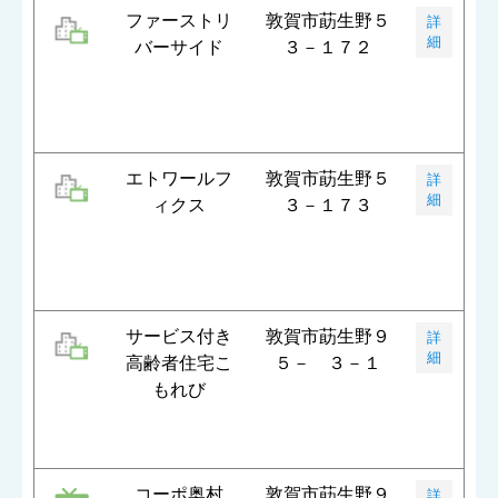
ファーストリ
敦賀市莇生野５
詳
細
バーサイド
３－１７２
エトワールフ
敦賀市莇生野５
詳
細
ィクス
３－１７３
サービス付き
敦賀市莇生野９
詳
細
高齢者住宅こ
５－ ３－１
もれび
コーポ奥村
敦賀市莇生野９
詳