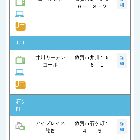
細
６－ ８－２
井川
井川ガーデン
敦賀市井川１６
詳
細
コーポ
－ ８－１
石ケ
町
アイプレイス
敦賀市石ケ町１
詳
細
敦賀
４－ ５