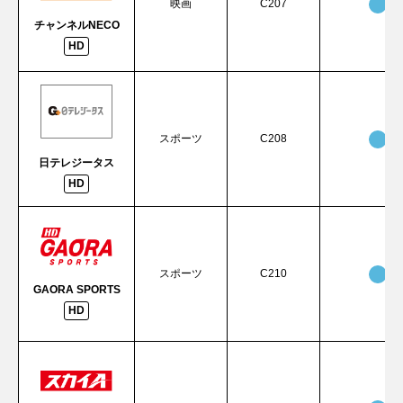
映画
C207
チャンネルNECO
HD
スポーツ
C208
日テレジータス
HD
スポーツ
C210
GAORA SPORTS
HD