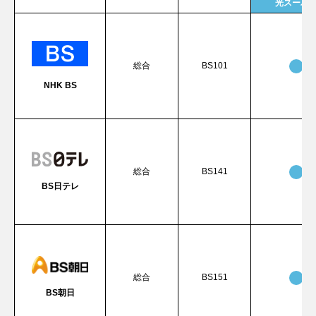
光スーパ
総合
BS101
NHK BS
総合
BS141
BS日テレ
総合
BS151
BS朝日