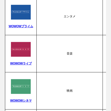
エンタメ
WOWOWプライム
音楽
WOWOWライブ
映画
WOWOWシネマ