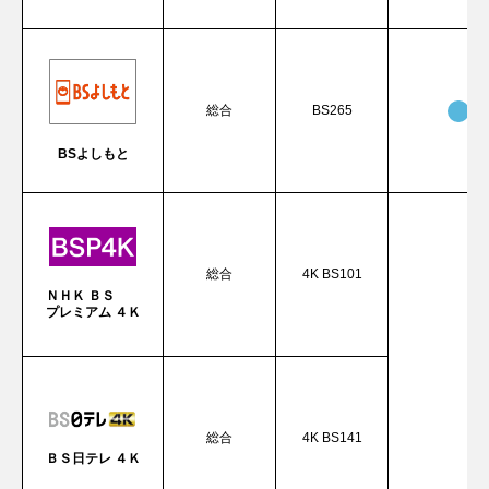
総合
BS265
BSよしもと
総合
4K BS101
ＮＨＫ ＢＳ
プレミアム ４Ｋ
総合
4K BS141
ＢＳ日テレ ４Ｋ