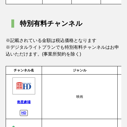
特別有料チャンネル
※記載されている金額は税込価格となります
※デジタルライトプランでも特別有料チャンネルはお申
込いただけます。(事業所契約を除く)
チャンネル名
ジャンル
映画
衛星劇場
HD