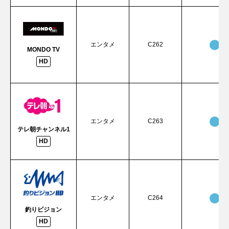
エンタメ
C262
MONDO TV
HD
エンタメ
C263
テレ朝チャンネル1
HD
エンタメ
C264
釣りビジョン
HD