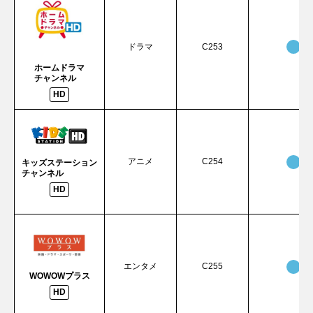
ドラマ
C253
ホームドラマ
チャンネル
HD
アニメ
C254
キッズステーション
チャンネル
HD
エンタメ
C255
WOWOWプラス
HD