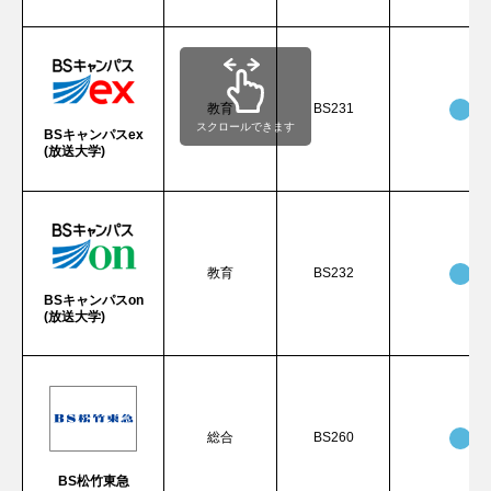
教育
BS231
BSキャンパスex
(放送大学)
教育
BS232
BSキャンパスon
(放送大学)
総合
BS260
BS松竹東急