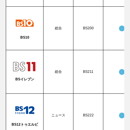
総合
BS200
BS10
総合
BS211
BSイレブン
ニュース
BS222
BS12トゥエルビ