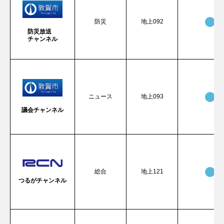
防災
地上092
防災放送
チャンネル
ニュース
地上093
議会チャンネル
総合
地上121
つるがチャンネル