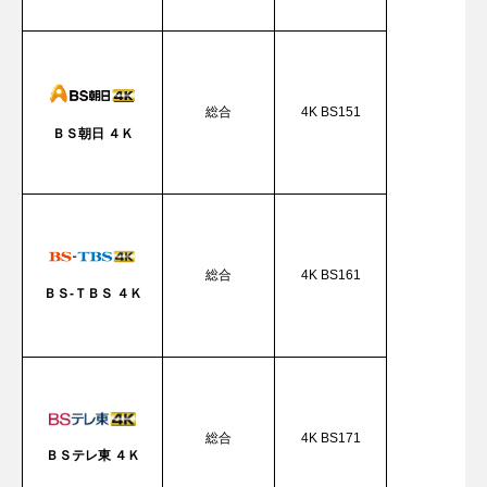
総合
4K BS151
ＢＳ朝日 ４Ｋ
総合
4K BS161
ＢＳ-ＴＢＳ ４Ｋ
総合
4K BS171
ＢＳテレ東 ４Ｋ