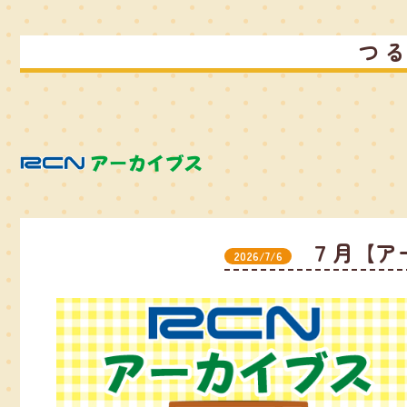
つ
７月【ア
2026/7/6