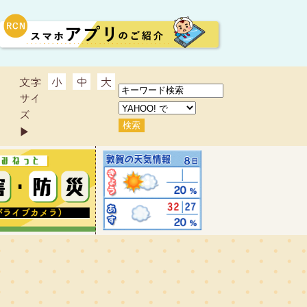
文字
小
中
大
サイ
ズ
▶︎