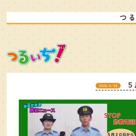
つ
５
2026/5/20