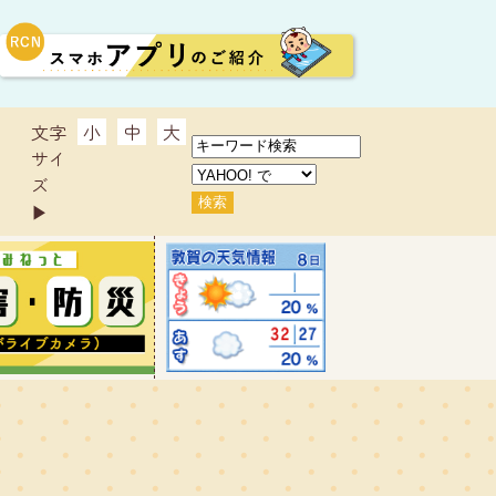
文字
小
中
大
サイ
ズ
▶︎