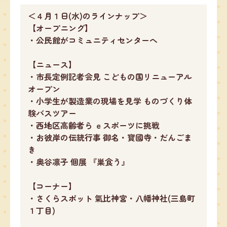
＜４月１日(水)のラインナップ＞
【オープニング】
・公民館がコミュニティセンターへ
【ニュース】
・市長定例記者会見 こどもの国リニューアル
オープン
・小学生が製造業の現場を見学 ものづくり体
験バスツアー
・西地区高齢者ら ｅスポーツに挑戦
・お彼岸の伝統行事 御名・寶國寺・だんごま
き
・奥谷凛子 個展 『巣食う』
【コーナー】
・さくらスポット 氣比神宮・八幡神社(三島町
１丁目)