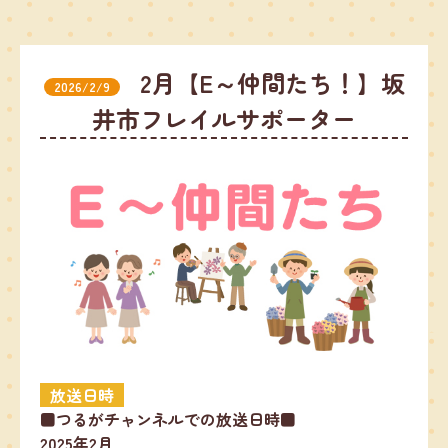
2月【E～仲間たち！】坂
2026/2/9
井市フレイルサポーター
放送日時
■つるがチャンネルでの放送日時■
2025年2月