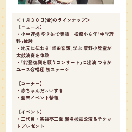
＜１月３０日(金)のラインナップ＞
【ニュース】
・小中連携 空き缶で実験 松原小６年｢中学理
科｣体験
・地元に伝わる｢柴田音頭｣学ぶ 粟野小児童が
太鼓演奏を体験
・｢能登復興を願うコンサート｣に出演 つるが
ユース合唱団 初ステージ
【コーナー】
・赤ちゃんだ～いすき
・週末イベント情報
【イベント】
・三代目・笑福亭三喬 襲名披露公演＆チケッ
トプレゼント