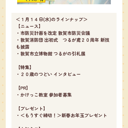
＜１月１４日(水)のラインナップ＞
【ニュース】
・市防災計画を改定 敦賀市防災会議
・敦賀消防団 出初式 つるが鳶２０周年 新技
も披露
・敦賀市立博物館 つるがの引札展
【特集】
・２０歳のつどい インタビュー
【PR】
・かけっこ教室 参加者募集
【プレゼント】
・＜もうすぐ締切！＞新春お年玉プレゼント