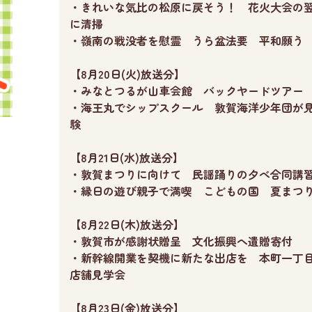
・きれいな気比の松原に戻そう！ 花火大会の
に清掃
・嶺南の戦没者を慰霊 うら盆法要 平和願う
【8月20日(火)放送分】
・みなとつるが山車会館 バックヤードツアー
・海王丸でシップスクール 敦賀海洋少年団が
験
【8月21日(水)放送分】
・敦賀まつりに向けて 民謡踊りの夕べ合同講
・縁日の遊び親子で満喫 こどもの国 夏まつ
【8月22日(木)放送分】
・敦賀市が感謝状贈呈 文化振興へ遺贈寄付
・新幹線開業を契機に新たな出店を 本町一丁
店舗見学会
【8月23日(金)放送分】