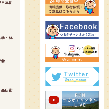
翌日早朝
見学・体
習会
り
目商店街