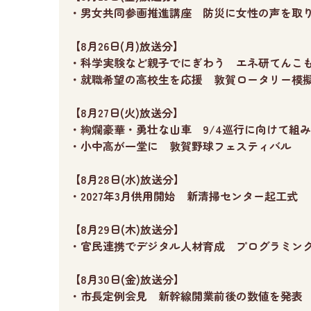
・男女共同参画推進講座 防災に女性の声を取
【8月26日(月)放送分】
・科学実験など親子でにぎわう エネ研てんこ
・就職希望の高校生を応援 敦賀ロータリー模
【8月27日(火)放送分】
・絢爛豪華・勇壮な山車 9/4巡行に向けて組
・小中高が一堂に 敦賀野球フェスティバル
【8月28日(水)放送分】
・2027年3月供用開始 新清掃センター起工式
【8月29日(木)放送分】
・官民連携でデジタル人材育成 プログラミン
【8月30日(金)放送分】
・市長定例会見 新幹線開業前後の数値を発表