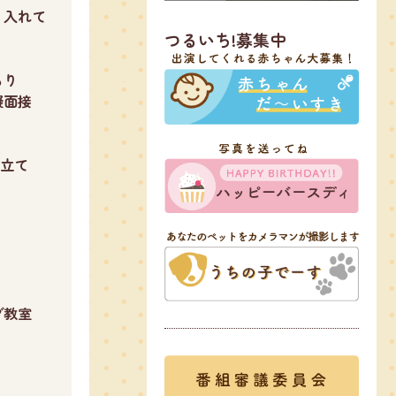
り入れて
つるいち!募集中
もり
擬面接
み立て
グ教室