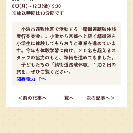
8日(月)～12日(金)19:30
※放送時間は10分間です
⼩浜市遠敷地区で活動する「鯖街道踏破体験
実⾏委員会」。⼩浜から京都へと続く鯖街道を
⼩学⽣に体験してもらおうと事業を進めていま
す。今年も体験学習に向け、２０名を超えるス
タッフの協⼒のもと、準備を進めてきました。
⼦どもたちの「鯖街道踏破体験」１泊２⽇の
旅を、ぜひご覧ください。
関西電力HPへ
＜前の記事へ
一覧へ
次の記事へ＞