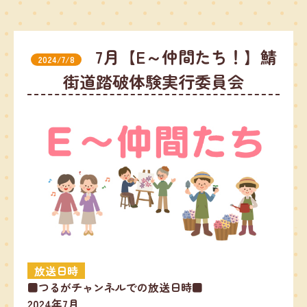
7月【E～仲間たち！】鯖
2024/7/8
街道踏破体験実行委員会
放送日時
■つるがチャンネルでの放送日時■
2024年7月