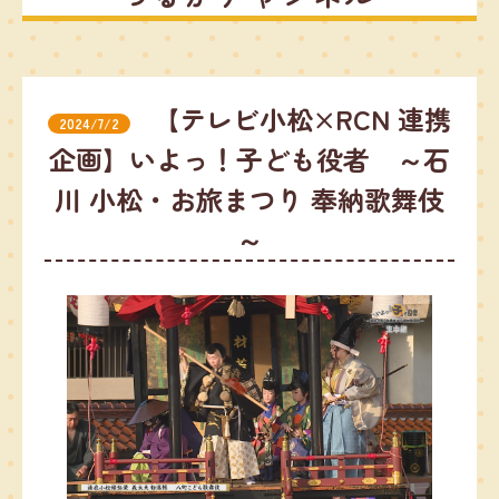
【テレビ小松×RCN 連携
2024/7/2
企画】いよっ！子ども役者 ～石
川 小松・お旅まつり 奉納歌舞伎
～