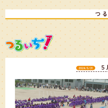
つ
５
2024/5/31