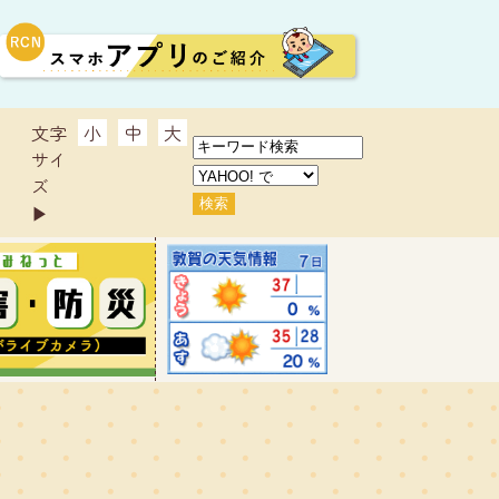
文字
小
中
大
サイ
ズ
▶︎