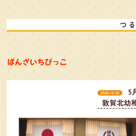
つ
5
2024/4/30
敦賀北幼