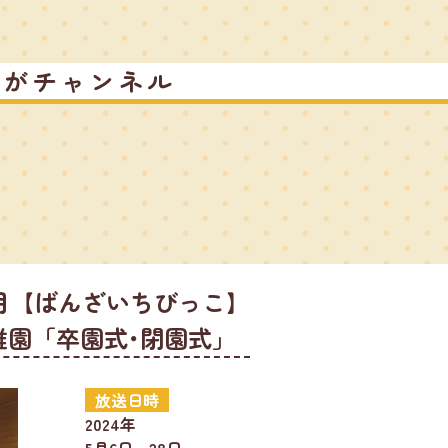
るがチャンネル
月【ばんざいちびっこ】
稚園「卒園式･閉園式」
放送日時
2024年
5月6日～28日