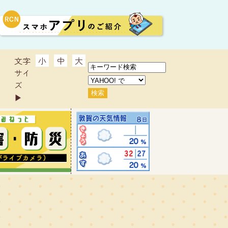
文字
小
中
大
サイ
ズ
▶︎