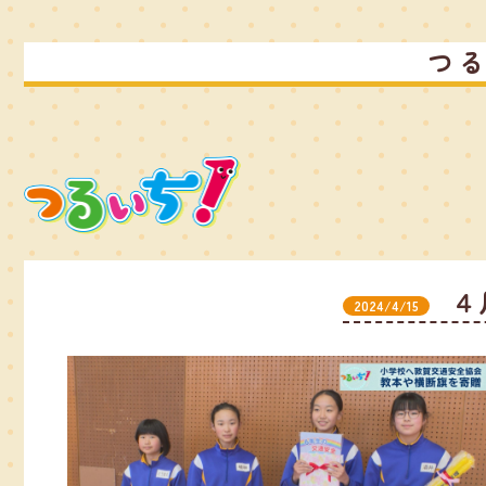
つ
４
2024/4/15