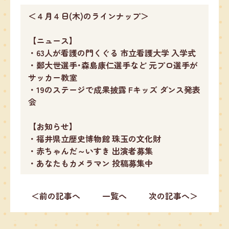
＜４月４日(木)のラインナップ＞
【ニュース】
・63人が看護の門くぐる 市立看護大学 入学式
・鄭大世選手･森島康仁選手など 元プロ選手が
サッカー教室
・19のステージで成果披露 Fキッズ ダンス発表
会
【お知らせ】
・福井県立歴史博物館 珠玉の文化財
・赤ちゃんだ～いすき 出演者募集
・あなたもカメラマン 投稿募集中
＜前の記事へ
一覧へ
次の記事へ＞