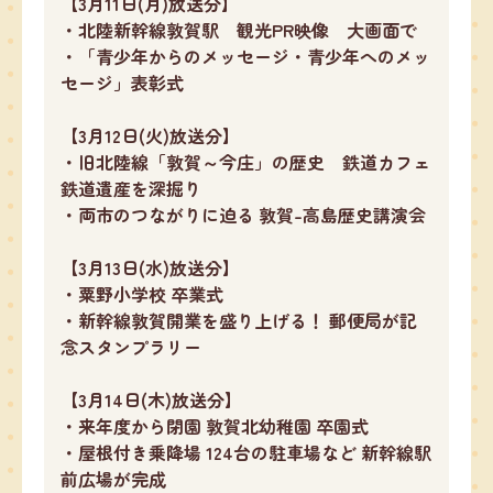
【3月11日(月)放送分】
・北陸新幹線敦賀駅 観光PR映像 大画面で
・「青少年からのメッセージ・青少年へのメッ
セージ」表彰式
【3月12日(火)放送分】
・旧北陸線「敦賀～今庄」の歴史 鉄道カフェ
鉄道遺産を深掘り
・両市のつながりに迫る 敦賀-高島歴史講演会
【3月13日(水)放送分】
・粟野小学校 卒業式
・新幹線敦賀開業を盛り上げる！ 郵便局が記
念スタンプラリー
【3月14日(木)放送分】
・来年度から閉園 敦賀北幼稚園 卒園式
・屋根付き乗降場 124台の駐車場など 新幹線駅
前広場が完成