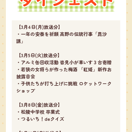
【3月4日(月)放送分】
・一年の安泰を祈願 高野の伝統行事「毘沙
講」
【3月5日(火)放送分】
・アルミ缶回収活動 沓見小が車いす３台寄贈
・若狭の女将らが作った梅酒 「紅姫」新作お
披露目会
・子供たちが打ち上げに挑戦 ロケットワーク
ショップ
【3月8日(金)放送分】
・松陵中学校 卒業式
・つるいち！deクイズ