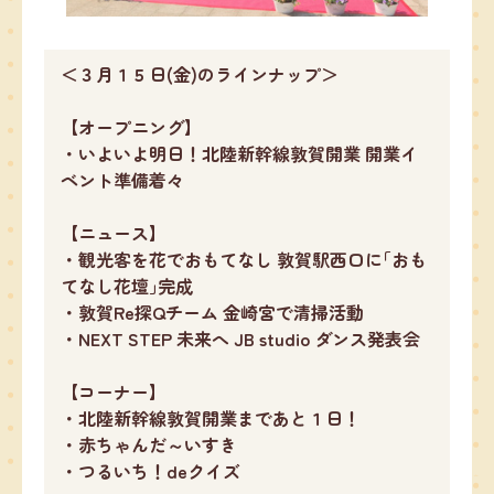
＜３月１５日(金)のラインナップ＞
【オープニング】
・いよいよ明日！北陸新幹線敦賀開業 開業イ
ベント準備着々
【ニュース】
・観光客を花でおもてなし 敦賀駅西口に｢おも
てなし花壇｣完成
・敦賀Re探Qチーム 金崎宮で清掃活動
・NEXT STEP 未来へ JB studio ダンス発表会
【コーナー】
・北陸新幹線敦賀開業まであと１日！
・赤ちゃんだ～いすき
・つるいち！deクイズ