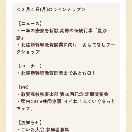
＜３月４日(月)のラインナップ＞
【ニュース】
・一年の安泰を祈願 高野の伝統行事「毘沙
講」
・北陸新幹線敦賀開業に向け おもてなしワー
クショップ
【コーナー】
・北陸新幹線敦賀開業まであと12日！
【PR】
・敦賀高校吹奏楽部 第50回記念 定期演奏会
・県内CATV共同企画｢イイね！ふくいぐるっと
マップ｣
【お知らせ】
・ごいた大会 参加者募集