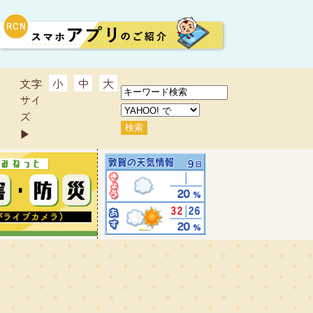
文字
小
中
大
サイ
ズ
▶︎