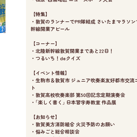
【特集】
・敦賀のランナーでPR隊結成 さいたまマラソン
幹線開業アピール
【コーナー】
・北陸新幹線敦賀開業まであと22日！
・つるいち！deクイズ
【イベント情報】
・生駒市＆敦賀市 ジュニア吹奏楽友好都市交流
ト
・敦賀高校吹奏楽部 第50回記念定期演奏会
・｢楽しく書く｣ 日本習字寿教室 作品展
【お知らせ】
・敦賀美方消防組合 火災予防のお願い
・悩みごと総合相談会