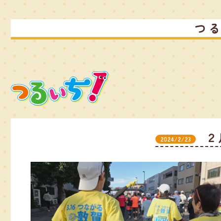
つ
２
2024/2/23