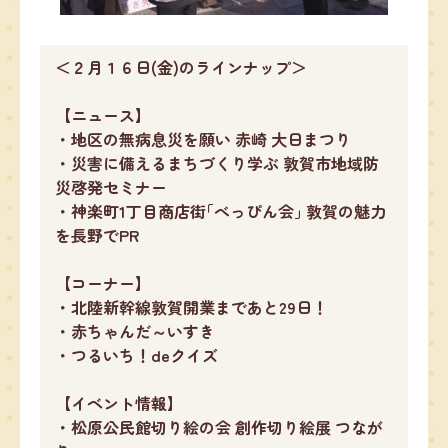
＜２月１６日(金)のラインナップ＞
【ニュース】
・地区の無病息災を願い 赤崎 大日まつり
・災害に備えるまちづくり学ぶ 敦賀市地域防
災啓発セミナー
・神楽町1丁目商店街｢べっぴん会｣ 敦賀の魅力
を長野でPR
【コーナー】
・北陸新幹線敦賀開業まであと29日！
・赤ちゃんだ～いすき
・つるいち！deクイズ
【イベント情報】
・松原公民館切り絵の会 創作切り絵展 つなが