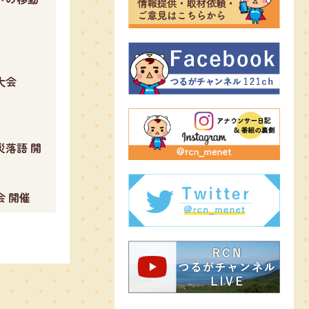
大会
落語 開
催
 開催