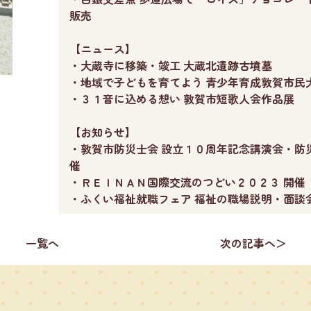
販売
【ニュース】
・大蔵寺に移築・竣工 大蔵北遺跡古墳墓
・地域で子どもを育てよう 青少年育成敦賀市民
・３１音に込める想い 敦賀市短歌人会作品展
【お知らせ】
・敦賀市防災士会 設立１０周年記念講演会・防災
催
・ＲＥＩＮＡＮ国際交流のつどい２０２３ 開
・ふくい福祉就職フェア 福祉の職場説明・面談会
一覧へ
次の記事へ＞