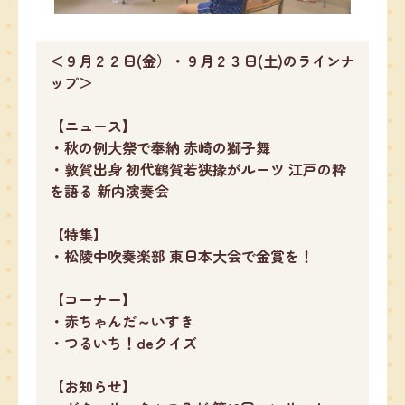
＜９月２２日(金）・９月２３日(土)のラインナ
ップ＞
【ニュース】
・秋の例大祭で奉納 赤崎の獅子舞
・敦賀出身 初代鶴賀若狭掾がルーツ 江戸の粋
を語る 新内演奏会
【特集】
・松陵中吹奏楽部 東日本大会で金賞を！
【コーナー】
・赤ちゃんだ～いすき
・つるいち！deクイズ
【お知らせ】