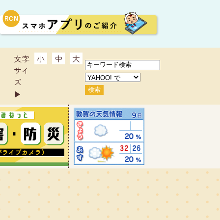
文字
小
中
大
サイ
ズ
▶︎