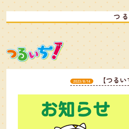
つ
【つるい
2023/8/14