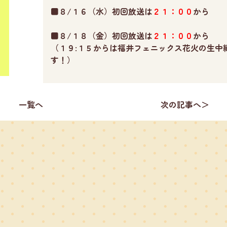
■８/１６（水）初回放送は
２１：００
から
■８/１８（金）初回放送は
２１：００
から
（１９:１５からは福井フェニックス花火の生中
す！）
一覧へ
次の記事へ＞