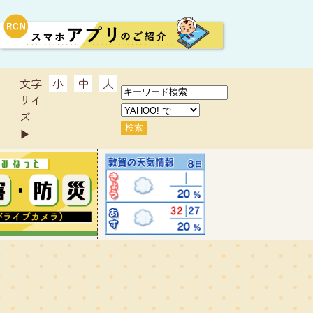
文字
小
中
大
サイ
ズ
▶︎