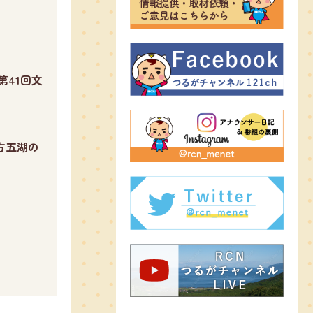
第41回文
方五湖の