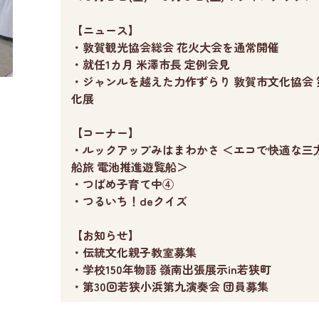
【ニュース】
・敦賀観光協会総会 花火大会を通常開催
・就任1カ月 米澤市長 定例会見
・ジャンルを越えた力作ずらり 敦賀市文化協会 
化展
【コーナー】
・ルックアップみはまわかさ ＜エコで快適な三
船旅 電池推進遊覧船＞
・つばめ子育て中④
・つるいち！deクイズ
【お知らせ】
・伝統文化親子教室募集
・学校150年物語 嶺南出張展示in若狭町
・第30回若狭小浜第九演奏会 団員募集