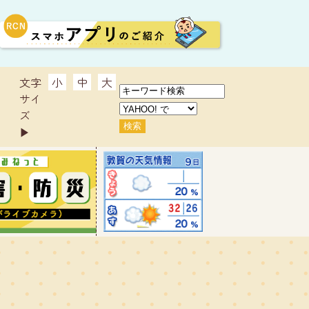
文字
小
中
大
サイ
ズ
▶︎