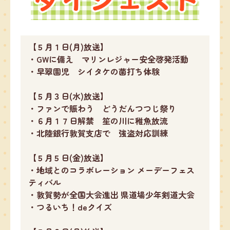
【５月１日(月)放送】
・GWに備え マリンレジャー安全啓発活動
・早翠園児 シイタケの菌打ち体験
【５月３日(水)放送】
・ファンで賑わう どうだんつつじ祭り
・６月１７日解禁 笙の川に稚魚放流
・北陸銀行敦賀支店で 強盗対応訓練
【５月５日(金)放送】
・地域とのコラボレーション メーデーフェス
ティバル
・敦賀勢が全国大会進出 県道場少年剣道大会
・つるいち！deクイズ