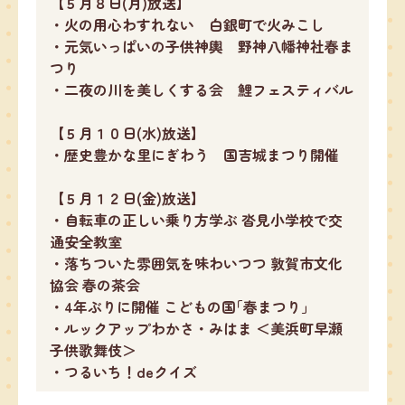
【５月８日(月)放送】
・火の用心わすれない 白銀町で火みこし
・元気いっぱいの子供神輿 野神八幡神社春ま
つり
・二夜の川を美しくする会 鯉フェスティバル
【５月１０日(水)放送】
・歴史豊かな里にぎわう 国吉城まつり開催
【５月１２日(金)放送】
・自転車の正しい乗り方学ぶ 沓見小学校で交
通安全教室
・落ちついた雰囲気を味わいつつ 敦賀市文化
協会 春の茶会
・4年ぶりに開催 こどもの国｢春まつり｣
・ルックアップわかさ・みはま ＜美浜町早瀬
子供歌舞伎＞
・つるいち！deクイズ