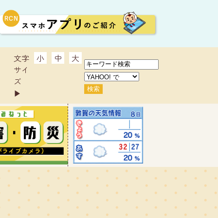
文字
小
中
大
サイ
ズ
▶︎