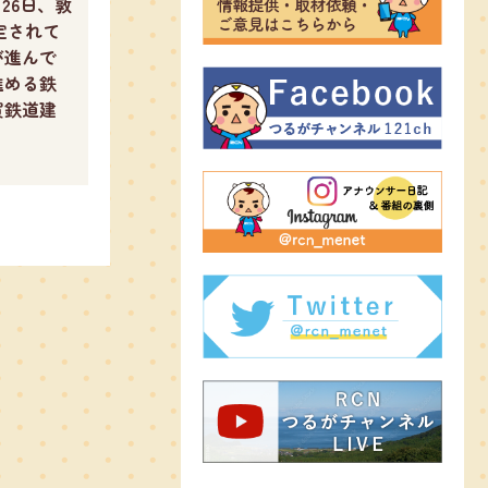
26日、敦
定されて
が進んで
進める鉄
賀鉄道建