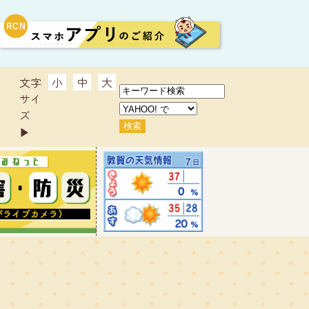
文字
小
中
大
サイ
ズ
▶︎