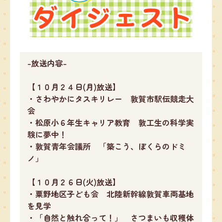
-放送内容-
【１０月２４日(月)放送】
・さわやかにタスキリレー 敦賀市駅伝競走大
会
・松原小６年生キャリア教育 敦工生の科学実
験に夢中！
・敦賀青年会議所 「築こう、ぼくらのドミ
ノ」
【１０月２６日(火)放送】
・粟野地区子ども会 北陸新幹線敦賀車両基地
を見学
・「自然と触れ合って！」 さつまいも収穫体