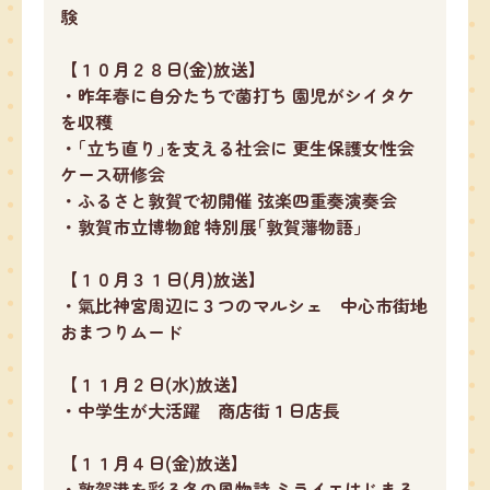
験
【１０月２８日(金)放送】
・昨年春に自分たちで菌打ち 園児がシイタケ
を収穫
・｢立ち直り｣を支える社会に 更生保護女性会
ケース研修会
・ふるさと敦賀で初開催 弦楽四重奏演奏会
・敦賀市立博物館 特別展｢敦賀藩物語｣
【１０月３１日(月)放送】
・氣比神宮周辺に３つのマルシェ 中心市街地
おまつりムード
【１１月２日(水)放送】
・中学生が大活躍 商店街１日店長
【１１月４日(金)放送】
・敦賀港を彩る冬の風物詩 ミライエはじまる