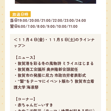
放送日時
当日19:00/20:00/21:00/22:00/23:00/24:00
翌日6:00/7:00/8:00/9:00/10:00/11:00
＜１１月４日(金)・１１月５日(土)のラインナ
ップ＞
【ニュース】
・敦賀港を彩る冬の風物詩 ミライエはじまる
・敦賀商工会議所 奥井隆新会頭就任
・敦賀市の発展に尽力 市政功労者表彰式
・”繋”をテーマにイベント賑わう 敦賀市立看
護大学 海凛祭
【コーナー】
・赤ちゃんだ～いすき
・おやこで防災（テーマ：地震が起きる前に）