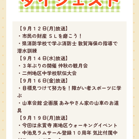
【９月１２日(月)放送】
・市民の財産 ＳＬを磨こう！
・県消防学校で学ぶ消防士 敦賀海保の指導で
潜水訓練
【９月１４日(水)放送】
・３年ぶりの開催 仲秋の観月会
・二州地区中学校駅伝大会
【９月１６日(金)放送】
・目標見つけて努力を！障がい者スポーツに学
ぶ
・山車会館 企画展 あみやさん家の山車のお道
具
【９月１９日(月)放送】
・今回は永賞寺 南地区ウォーキングイベント
・中池見ラムサール登録１０周年 気比付属中